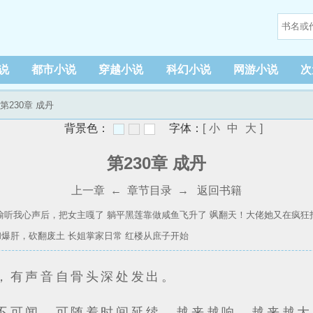
说
都市小说
穿越小说
科幻小说
网游小说
次
 第230章 成丹
背景色：
字体：
[
小
中
大
]
第230章 成丹
上一章
←
章节目录
→
返回书籍
偷听我心声后，把女主嘎了
躺平黑莲靠做咸鱼飞升了
飒翻天！大佬她又在疯狂
和爆肝，砍翻废土
长姐掌家日常
红楼从庶子开始
，有声音自骨头深处发出。
不可闻，可随着时间延续，越来越响，越来越大