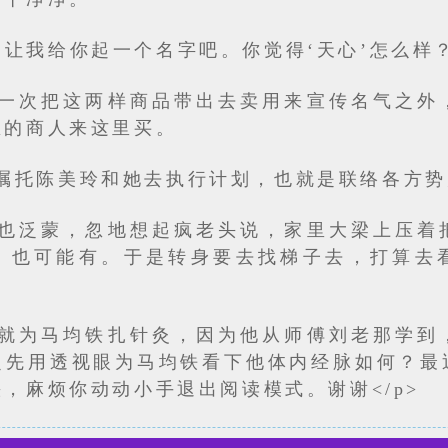
是让我给你起一个名字吧。你觉得‘天心’怎么样
一次把这两样商品带出去卖用来宣传名气之外
区的商人来这里买。
嘱托陈美玲和她去执行计划，也就是联络各方势
也泛蒙，忽地想起疯老头说，家里大梁上压着
，也可能有。于是转身要去找梯子去，打算去
就为马均铁扎针灸，因为他从师傅刘老那学到
定先用透视眼为马均铁看下他体内经脉如何？最
，麻烦你动动小手退出阅读模式。谢谢</p>