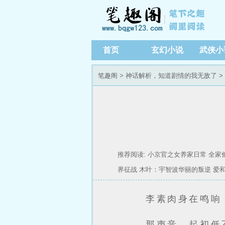
首页
玄幻小说
武侠小
笔趣阁
>
神话解析，知道剧情的我无敌了
>
推荐阅读:
小京官之女养家日常
全家
界征战
木叶：宇智波华丽的叛逆
爱
李素肉身在鸣响
那声音，起初低