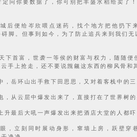
肯定问你要数据了，你可别把丰盛水稻给卖了！
出城后便给岑欣喂点迷药，找个地方把他扔下
手碍脚。但事到如今，为了防止追兵来到我们无
天下首富，世袭一等侯的财富与权力，随随便
微云手上抢走，还不要说觊觎这东西的柳风骨和
中，岳环山出手救下田思思，又对着客栈中的三
电，从云层中爆发出来了，直接打在了世界树的
上升最后大吼一声爆发出来把酒店大堂的人都吓
一眼，立刻同时展动身形，窜墙上房，跃壁穿
干干净净。