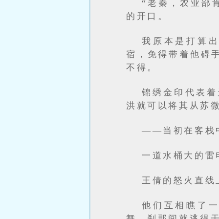
“老秦，农业部
的开口。
我原本是打算
宿，免得带着他碍
不得。
锦绣金印代表着
洪就可以将其从苏
——当初在客栈
一道水桶大的雷
王倩的怒火直线
他们互相瞧了
舞，刹那间就逃得