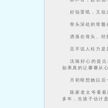
好似雷吼，又似
骨头深处的骨髓
洒落在骨头、经
且不说人柱力是
沈瑜好心的提点
如果真的让馨馨从
月初暗想她以后
陈家老太爷看着
多年，生孩子估计