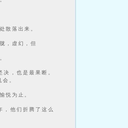
处散落出来。
胧，虚幻，但
。
坚决，也是最果断。
机会。
愉悦为止。
年，他们折腾了这么