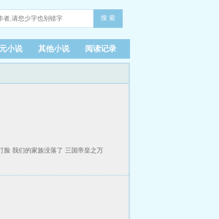
搜 索
元小说
其他小说
阅读记录
打脸
我们的家族没落了
三国帝皇之万
。