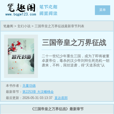
菜单
笔趣阁
>
玄幻小说
> 三国帝皇之万界征战最新章节列表
三国帝皇之万界征战
二十一世纪少年重生三国，成为了即将被董
卓废帝位，毒杀的汉少帝刘辩生死危机一朝
袭来，不料，屌丝逆袭，得“天道系统”认
主，使其系统功能，咸鱼翻身。任务功能接
受任务，获取积分，获取丰厚奖励。兑换功
能有积分，功法，武技，血脉，丹药，武
器，一切都可兑换。破界功能有积分，三千
本书作者：
无量功德
世界皆可去，。天龙世界，夺段誉之机缘，
最新章节：
第2253章 大汉蟠桃会
段誉滚一边去，神雕世界，姑姑是我的，生
化世界，爱丽丝身材挺好嘛，来，为朕侍寝
最后更新：2026-05-31 03:13:37
直达底部
风云，西游，洪荒，且看刘辩运用天道系
统，带来三国文臣武将，威武铁骑，如何征
《三国帝皇之万界征战》最新章节
战诸天万界，君临天地寰宇