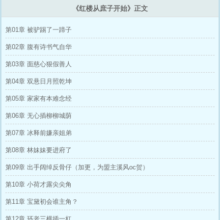
《红楼从庶子开始》正文
第01章 被驴踢了一蹄子
第02章 腹有诗书气自华
第03章 面慈心狠假善人
第04章 双悬日月照乾坤
第05章 家家有本难念经
第06章 无心插柳柳城荫
第07章 冰释前嫌亲姐弟
第08章 林妹妹要进府了
第09章 出手阔绰反骨仔（加更，为盟主溪风oc贺）
第10章 小荷才露尖尖角
第11章 宝黛初会谁主角？
第12章 环老三横插一杠