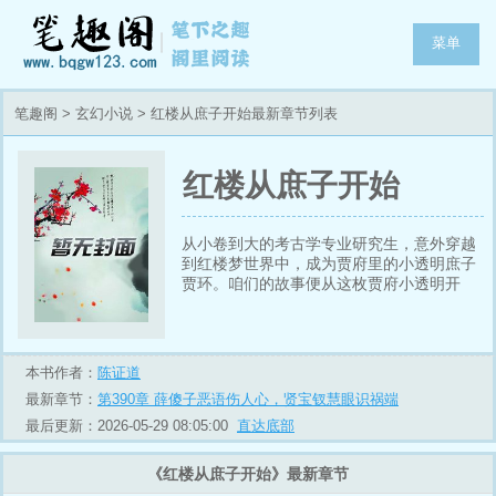
菜单
笔趣阁
>
玄幻小说
> 红楼从庶子开始最新章节列表
红楼从庶子开始
从小卷到大的考古学专业研究生，意外穿越
到红楼梦世界中，成为贾府里的小透明庶子
贾环。咱们的故事便从这枚贾府小透明开
始，且看卷王如何由一名无足轻重的庶子成
功逆袭，以文出仕，由文入武，一步步登上
人生巅峰，指点江山，醉枕美人，叱咤于庙
堂之上，傲啸于江湖之远。
本书作者：
陈证道
最新章节：
第390章 薛傻子恶语伤人心，贤宝钗慧眼识祸端
最后更新：2026-05-29 08:05:00
直达底部
《红楼从庶子开始》最新章节