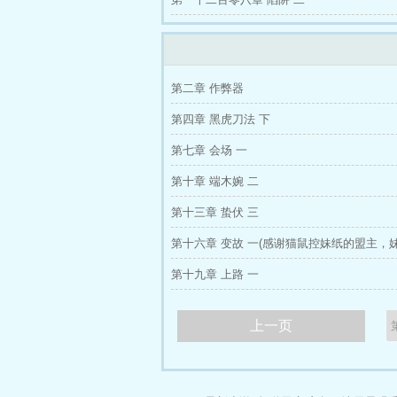
第二章 作弊器
第四章 黑虎刀法 下
第七章 会场 一
第十章 端木婉 二
第十三章 蛰伏 三
第十六章 变故 一(感谢猫鼠控妹纸的盟主，
力）
第十九章 上路 一
上一页