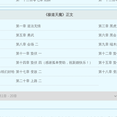
《极道天魔》正文
第一章 道法无情
第三章 黑虎
第五章 勇武
第六章 黑会
第八章 会场 二
第九章 端木
第十一章 蛰伏 一
第十二章 蛰
第十四章 蛰伏 四（感谢孤单赞助，祝新婚快乐！）
第十五章 
妹纸们好给
第十七章 变故 二
谢支持）
第十八章 变
第二十章 上路 二