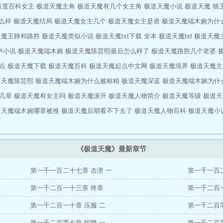
百度百科女主
极道天魔主角
极道天魔有几个女主角
极道天魔小说
极道天魔 狼
么样
极道天魔结局
极道天魔女主几个
极道天魔女主是谁
极道天魔端木婉为什么
天魔王静和路胜
极道天魔类似小说
极道天魔txt下载 全本
极道天魔txt
极道天魔
声小说
极道天魔端木婉
极道天魔陈芸熙最后怎么样了
极道天魔路胜几个老婆
点
极道天魔下载
极道天魔百科
极道天魔起点中文网
极道天魔境界
极道天魔主
道天魔陈芸熙
极道天魔端木婉为什么被称精
极道天魔深蓝
极道天魔端木婉为什
几章
极道天魔有女主吗
极道天魔滚开
极道天魔人物简介
极道天魔等级
极道天
道天魔端木婉哪章被推
极道天魔后期看不下去了
极道天魔人物百科
极道天魔小
《极道天魔》最新章节
第一千一百二十七章 击溃 一
第一千一百二
第一千二百一十三章 终章
第一千二百一
第一千二百一十章 压服 二
第一千二百零
第一千二百零七章 陷阱 一
第一千二百零