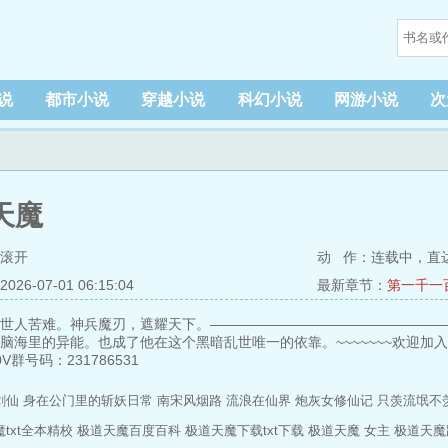
说
都市小说
穿越小说
科幻小说
网游小说
次
天魔
滚开
动 作：连载中，
直
6-07-01 06:15:04
最新章节：
第一千一
世人苦难。神兵魔刃，遮耀天下。—————————————————
脑海里的异能。也成了他在这个黑暗乱世唯一的依靠。~~~~~~~欢迎加
90V群号码：231786531
剑仙
身在公门里的斩妖日常
南宋风烟路
流浪在仙界
炮灰女修仙记
只羡流氓不
txt全本精校
极道天魔百度百科
极道天魔下载txt下载
极道天魔 女主
极道天魔