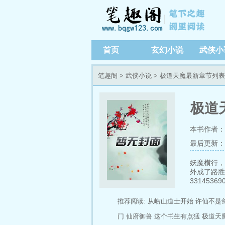
首页
玄幻小说
武侠小
笔趣阁
>
武侠小说
> 极道天魔最新章节列表
极道
本书作者：
最后更新：202
妖魔横行，
外成了路胜
3314536
推荐阅读:
从崂山道士开始
许仙不是
门
仙府御兽
这个书生有点猛
极道天魔