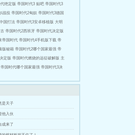
时代绝定版
帝国时代3 贴吧
帝国时代3
尔战役
帝国时代2匈奴
帝国时代3德国
2中国打法
帝国时代3安卓移植版
大明
蒙古
帝国时代2西班牙
帝国时代决定版
末帝国时代
帝国时代4手机版下载
帝
极版秘籍
帝国时代2哪个国家最强
帝
决定版
帝国时代燃烧的远征破解版
主
帝国时代哪个国家最强
帝国时代3决
居然是天子
欢迎他入伙
李自成来了
牛顿的棺材板按不住了！