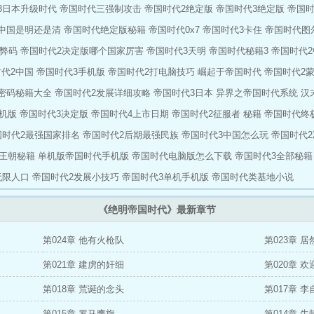
3日本升级时代
帝国时代三强制攻击
帝国时代2绝定版
帝国时代3绝定版
帝国
中国是明还是清
帝国时代绝定版秘籍
帝国时代0x7
帝国时代3卡住
帝国时代图
弊码
帝国时代2决定版哪个国家厉害
帝国时代3天明
帝国时代秘籍3
帝国时代
代2中国
帝国时代3手机版
帝国时代2打电脑技巧
崛起于帝国时代
帝国时代2
密码秘籍大全
帝国时代2发展详细攻略
帝国时代3日本
异界之帝国时代系统
汉
机版
帝国时代3决定版
帝国时代4上市日期
帝国时代2征服者 秘籍
帝国时代终
国时代2最强国家排名
帝国时代2后期最强民族
帝国时代3中国怎么玩
帝国时代2
王朝秘籍
单机版帝国时代手机版
帝国时代电脑版怎么下载
帝国时代3全部秘籍
无限人口
帝国时代2发展小技巧
帝国时代3单机手机版
帝国时代类基地小说
《绝明帝国时代》最新章节
第024章 他有火枪队
第023章 
第021章 建虏的奸细
第020章 
第018章 荒诞的念头
第017章 
第015章 罗马鹰旗
第014章 