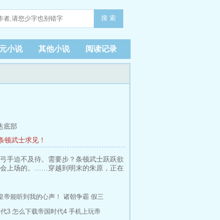
搜 索
元小说
其他小说
阅读记录
达底部
 条顿武士求见！
弓手迫不及待。需要步？条顿武士跃跃欲
会上场的。……穿越到明末的朱原，正在
皇帝能听到我的心声！
诸朝争霸
假三
代3
怎么下载帝国时代4
手机上玩帝