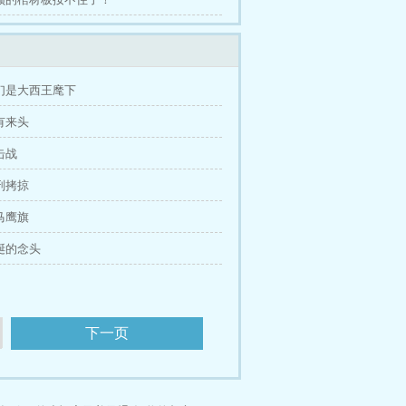
我们是大西王麾下
大有来头
击战
严刑拷掠
罗马鹰旗
荒诞的念头
下一页