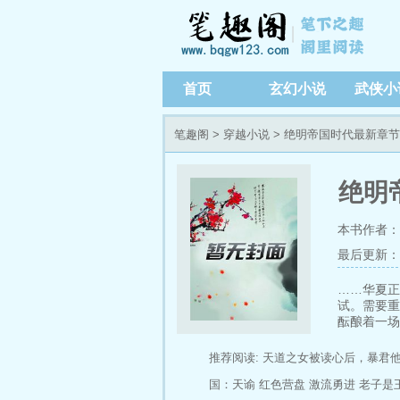
首页
玄幻小说
武侠小
笔趣阁
>
穿越小说
> 绝明帝国时代最新章
绝明
本书作者：
最后更新：202
……华夏正
试。需要重
酝酿着一场
推荐阅读:
天道之女被读心后，暴君
国：天谕
红色营盘
激流勇进
老子是