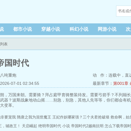
说
都市小说
穿越小说
科幻小说
网游小说
次
节列表
帝国时代
八吨重炮
动 作：连载中，
直
6-07-01 02:34:55
最新章节：
第001章
朔，万国来朝。需要骑？拜占庭甲胄骑整装待发。需要弓箭手？不列颠长
武器？波斯战象地动山摇……别急，别急，其他人先等等，你们都会有机
大变革。
他非要宠我
隋唐之我为混世魔王
王妃作妖哪家强？三个夫君抢破墙
救命啊，始
王，辅政王！
天启崛起
绝明帝国时代 小说
帝国时代2越南抗明
怎么下载帝国时