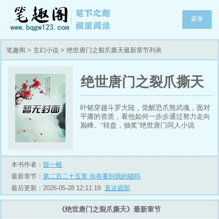
菜单
笔趣阁
>
玄幻小说
> 绝世唐门之裂爪撕天最新章节列表
绝世唐门之裂爪撕天
叶铭穿越斗罗大陆，觉醒恐爪熊武魂，面对
平庸的资质，看他如何一步步通过努力走向
巅峰。“转盘，抽奖”绝世唐门同人小说
本书作者：
留一根
最新章节：
第二百二十五章 你有看到我的猫吗
最后更新：2026-05-28 12:11:19
直达底部
《绝世唐门之裂爪撕天》最新章节