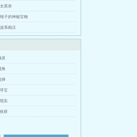
雪女莫奈
 扯犊子的神秘宝物
 电波系痴汉
幽灵
视角
选择
街寻宝
归现实
外收获