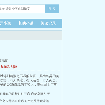
搜 索
元小说
其他小说
阅读记录
达底部
章 舞姬和剑姬
以得到着数之不尽的财富、风情各异的美
欢笑，有人哭泣，有人活着，有人死去。
秘的EX级血统的年轻人，重生回七年前
师
我真的只想好好开店
府都卖报人
无
空之头号玩家贴吧
时空之头号玩家笔