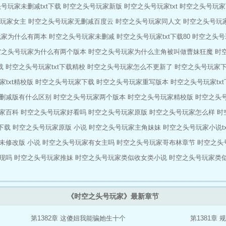
号玩家未删减txt下载
时空之头号玩家新版
时空之头号玩家txt
时空之头号玩家
玩家女主
时空之头号玩家无删减百度云
时空之头号玩家同人文
时空之头号玩
玩家为什么有两本
时空之头号玩家未删减
时空之头号玩家txt下载80
时空之头号
空之头号玩家为什么有两个版本
时空之头号玩家为什么主角被叫做曹妹狂魔
时
载
时空之头号玩家txt下载精校
时空之头号玩家怎么不更新了
时空之头号玩家下载
txt精校版
时空之头号玩家下载
时空之头号玩家重写版本
时空之头号玩家tx
删减版有什么区别
时空之头号玩家两个版本
时空之头号玩家精校版
时空之头号
家百科
时空之头号玩家好看吗
时空之头号玩家原版
时空之头号玩家怎么样
时
下载
时空之头号玩家原版 小说
时空之头号玩家主角妹妹
时空之头号玩家小说tx
未修改版 小说
时空之头号玩家有女主吗
时空之头号玩家哥布林章节
时空之头
现吗
时空之头号玩家推妹
时空之头号玩家类似收女类小说
时空之头号玩家类
《时空之头号玩家》最新章节
第1382章 这傻妞我能骗她生十个
第1381章 