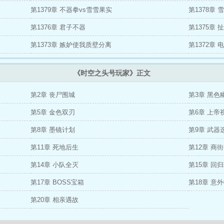
第1379章 不器拳vs雪雪果实
第1378章 
第1376章 君子不器
第1375章
第1373章 嫉妒使我质壁分离
第1372章
《时空之头号玩家》正文
第2章 丧尸围城
第3章 黑色
第5章 金色双刃
第6章 上帝
第8章 墨镜计划
第9章 武器
第11章 死地后生
第12章 商
第14章 小队全灭
第15章 回
第17章 BOSS宝箱
第18章 意
第20章 相亲遇故