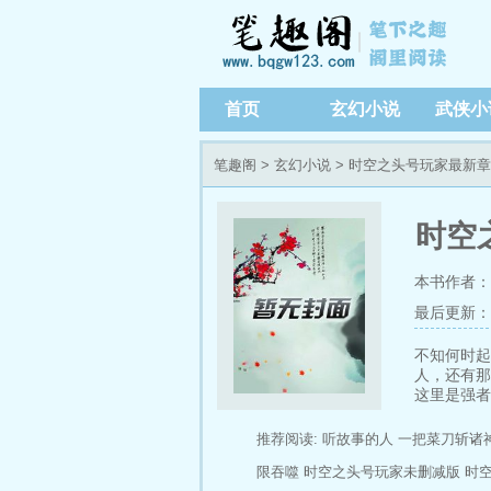
首页
玄幻小说
武侠小
笔趣阁
>
玄幻小说
> 时空之头号玩家最新
时空
本书作者：
最后更新：202
不知何时起
人，还有那
这里是强者
的那一刻开
推荐阅读:
听故事的人
一把菜刀斩诸
限吞噬
时空之头号玩家未删减版
时空