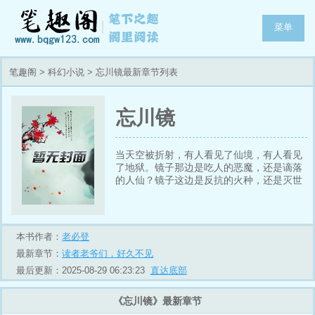
菜单
笔趣阁
>
科幻小说
> 忘川镜最新章节列表
忘川镜
当天空被折射，有人看见了仙境，有人看见
了地狱。镜子那边是吃人的恶魔，还是谪落
的人仙？镜子这边是反抗的火种，还是灭世
的祸源？彼之英雄，我之敌寇。没有对错，
也没有黑白。……当世界被那一镜遮天，科
技与灵力开始争锋，异能与谪仙开始碰撞。
而重合了镜子两端人生的林非，又会如何面
本书作者：
老必登
对两个世界的倾轧？……吴法：小川，你说
最新章节：
读者老爷们，好久不见
镜子那边全是仙女？林川：嗯，还有长着尾
巴的魅魔小姐姐。吴法：老夫先走一步！
最后更新：2025-08-29 06:23:23
直达底部
《忘川镜》最新章节