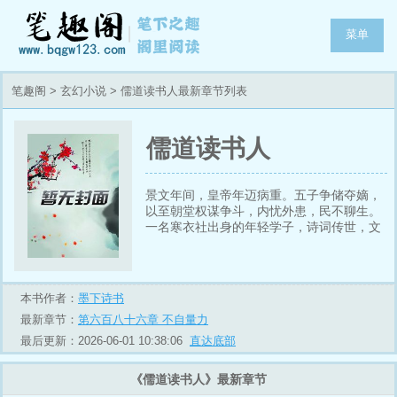
菜单
笔趣阁
>
玄幻小说
> 儒道读书人最新章节列表
儒道读书人
景文年间，皇帝年迈病重。五子争储夺嫡，
以至朝堂权谋争斗，内忧外患，民不聊生。
一名寒衣社出身的年轻学子，诗词传世，文
章惊圣。吾名杜宁，杜甫的杜，安宁的宁。
即为读书之人，当养天地正气。持儒者之
剑，为黎民请命，替苍生鸣不平文人风骨，
敢与天争，敢与地斗，敢为天下先
本书作者：
墨下诗书
最新章节：
第六百八十六章 不自量力
最后更新：2026-06-01 10:38:06
直达底部
《儒道读书人》最新章节