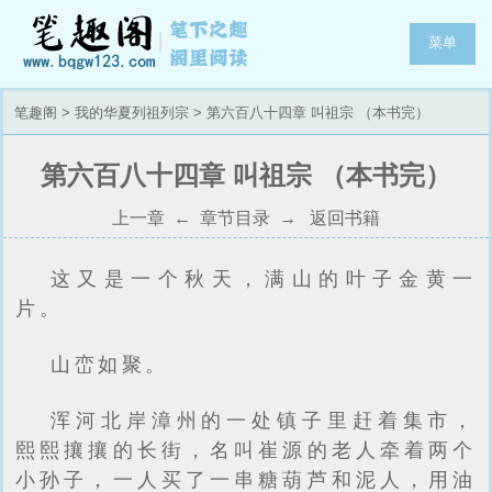
菜单
笔趣阁
>
我的华夏列祖列宗
> 第六百八十四章 叫祖宗 （本书完）
第六百八十四章 叫祖宗 （本书完）
上一章
←
章节目录
→
返回书籍
这又是一个秋天，满山的叶子金黄一
片。
山峦如聚。
浑河北岸漳州的一处镇子里赶着集市，
熙熙攘攘的长街，名叫崔源的老人牵着两个
小孙子，一人买了一串糖葫芦和泥人，用油