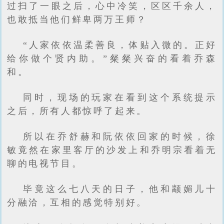
过扫了一眼之后，心中冷笑，区区千余人，
也敢抵当他们鲜卑两万王师？
“人家依依温柔善良，体贴入微的。正好
给你做个贤内助。”粲粲兴奋的看着乔森
和。
同时，现场的玩家在看到这个系统提示
之后，所有人都惊呼了起来。
所以在乔舒赫和阮依依回家的时候，徐
敏竟然在家里客厅的沙发上和乔明宗看着无
聊的电视节目。
毕竟这么七八天的日子，他和颛媚儿十
分融洽，互相的感觉特别好。