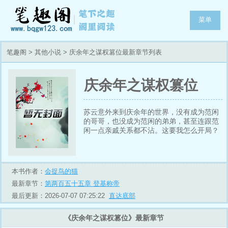
菜单
笔趣阁
>
其他小说
> 庆余年之谋权篡位最新章节列表
庆余年之谋权篡位
苏云意外来到庆余年的世界，没有成为范闲
的哥哥，也没成为范闲的弟弟，甚至连跟范
闲一点亲戚关系都不沾。这要我怎么开局？
苏云表示自己好累。不过没关系，咱自己
来！每个男儿心中都有那么一个强者梦，梦
想站在世界的顶端，而苏云也同样有这样的
梦想，所以既然来到了这个地方，干就完
本书作者：
会捉鸟的猫
了！
最新章节：
第两百五十五章 登基称帝
最后更新：2026-07-07 07:25:22
直达底部
《庆余年之谋权篡位》最新章节