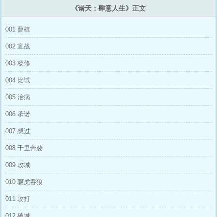
《诸天：肆意人生》正文
001 曹植
002 宣战
003 杨修
004 比试
005 治病
006 承诺
007 想过
008 千里奔袭
009 攻城
010 驱虎吞狼
011 攻打
012 破城