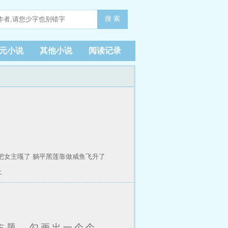
搜 索
元小说
其他小说
阅读记录
把女主嘎了
躺平黑莲靠做咸鱼飞升了
土
主题，勾画出一个个