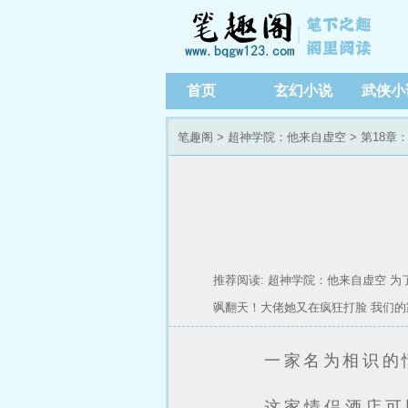
首页
玄幻小说
武侠小
笔趣阁
>
超神学院：他来自虚空
> 第18
推荐阅读:
超神学院：他来自虚空
为
飒翻天！大佬她又在疯狂打脸
我们的
一家名为相识的
这家情侣酒店可