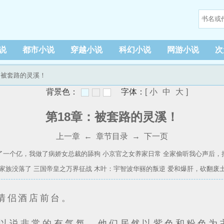
说
都市小说
穿越小说
科幻小说
网游小说
次
章：被套路的灵溪！
背景色：
字体：
[
小
中
大
]
第18章：被套路的灵溪！
上一章
←
章节目录
→
下一页
了一个亿，我做了病娇女总裁的舔狗
小京官之女养家日常
全家偷听我心声后，
家族没落了
三国帝皇之万界征战
木叶：宇智波华丽的叛逆
爱和爆肝，砍翻废
情侣酒店前台。
以说非常的有气氛，他们居然以紫色和粉色为