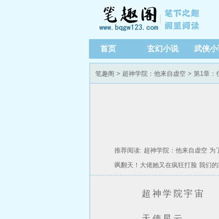
首页
玄幻小说
武侠小
笔趣阁
>
超神学院：他来自虚空
> 第1章
推荐阅读:
超神学院：他来自虚空
为
飒翻天！大佬她又在疯狂打脸
我们的
超神学院宇宙
天使星云