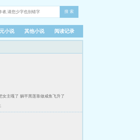
搜 索
元小说
其他小说
阅读记录
把女主嘎了
躺平黑莲靠做咸鱼飞升了
土