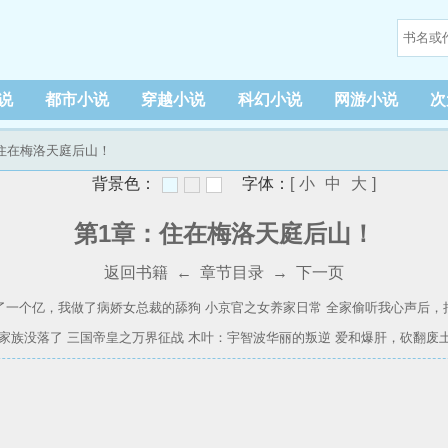
说
都市小说
穿越小说
科幻小说
网游小说
次
：住在梅洛天庭后山！
背景色：
字体：
[
小
中
大
]
第1章：住在梅洛天庭后山！
返回书籍
←
章节目录
→
下一页
了一个亿，我做了病娇女总裁的舔狗
小京官之女养家日常
全家偷听我心声后，
家族没落了
三国帝皇之万界征战
木叶：宇智波华丽的叛逆
爱和爆肝，砍翻废