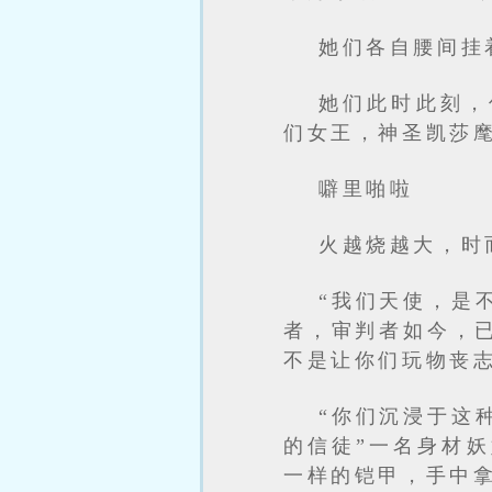
她们各自腰间挂
她们此时此刻，
们女王，神圣凯莎
噼里啪啦
火越烧越大，时
“我们天使，是
者，审判者如今，
不是让你们玩物丧志
“你们沉浸于这
的信徒”一名身材
一样的铠甲，手中