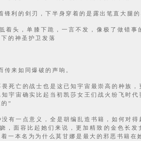
着锋利的剑刃，下半身穿着的是露出笔直大腿的
低着头，单膝下跪，一言不发，像极了做错事
麾下的神圣护卫发落
而传来如同爆破的声响。
不畏死亡的战士也是这已知宇宙最崇高的种族，
已知宇宙确实比起当初凯莎女王们战火纷飞时代
的”
种没有一点意义，全是胡编乱造书籍，如何对得
妖娆，面容比起她们来说，更加精致的金色长发
拿着一本名为为什么莫甘娜是最大的邪恶书籍在