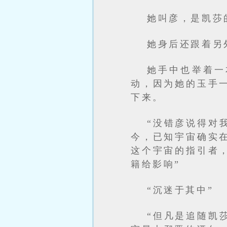
她叫彦，是凯莎
她身后还跟着另
她手中也举着一
动，因为她的玉手
下来。
“没错彦说得对
今，已知宇宙确实
这个宇宙的指引者
籍给影响”
“沉迷于其中”
“但凡是追随凯