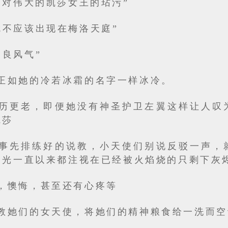
，对伟大的凯莎女王的玷污”
就不应该出现在梅洛天庭”
不良风气”
正如她的冷若冰霜的名字一样冰冷。
历更老，即便她没有神圣护卫左翼这样让人叹
凯莎
事先排练好的说教，小天使们别说反驳一声，
目光一直以来都注视在已经被火焰烧的只剩下灰
，懊悔，甚至还有心疼等
教她们的女天使，将她们的精神粮食给一洗而空