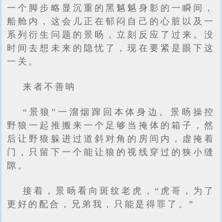
一个脚步略显沉重的黑魆魆身影的一瞬间，
船舱内，这会儿正在郁闷自己的心脏以及一
系列衍生问题的景旸，立刻反应了过来。没
时间去想未来的隐忧了，现在要紧是眼下这
一关。
来者不善呐
“景狼”一溜烟蹿回本体身边。景旸操控
野狼一起推搬来一个足够当掩体的箱子，然
后让野狼躲进过道斜对角的房间内，虚掩着
门，只留下一个能让狼的视线穿过的狭小缝
隙。
接着，景旸看向斑纹老虎，“虎哥，为了
更好的配合，兄弟我，只能是得罪了。”