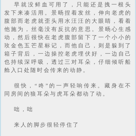
早就没鲜血可用了，只能还是拽一根头
发下来凑活用。景旸捏着发丝，伸向老虎的
腹部而老虎就歪头用水汪汪的大眼睛，看着
他施为，丝毫没有反抗的意思。景旸心生感
动，然后很快在老虎腹部留下了一个小小的
玫金色五芒星标记，而他自己，则是躲到了
箱子背后，一边操控老虎埋伏好，一边自己
也持续深呼吸，透过三对耳朵，仔细倾听船
舱入口处随时会传来的动静。
很快，“咚”的一声轻响传来。藏身在不
同房间的狼耳朵与虎耳朵都动了动。
咄，咄
来人的脚步很轻停住了