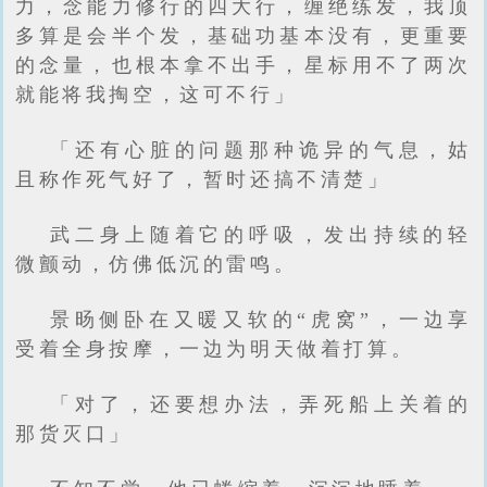
力，念能力修行的四大行，缠绝练发，我顶
多算是会半个发，基础功基本没有，更重要
的念量，也根本拿不出手，星标用不了两次
就能将我掏空，这可不行」
「还有心脏的问题那种诡异的气息，姑
且称作死气好了，暂时还搞不清楚」
武二身上随着它的呼吸，发出持续的轻
微颤动，仿佛低沉的雷鸣。
景旸侧卧在又暖又软的“虎窝”，一边享
受着全身按摩，一边为明天做着打算。
「对了，还要想办法，弄死船上关着的
那货灭口」