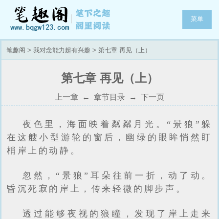
菜单
笔趣阁
>
我对念能力超有兴趣
> 第七章 再见（上）
第七章 再见（上）
上一章
←
章节目录
→
下一页
夜色里，海面映着粼粼月光。“景狼”躲
在这艘小型游轮的窗后，幽绿的眼眸悄然盯
梢岸上的动静。
忽然，“景狼”耳朵往前一折，动了动。
昏沉死寂的岸上，传来轻微的脚步声。
透过能够夜视的狼瞳，发现了岸上走来