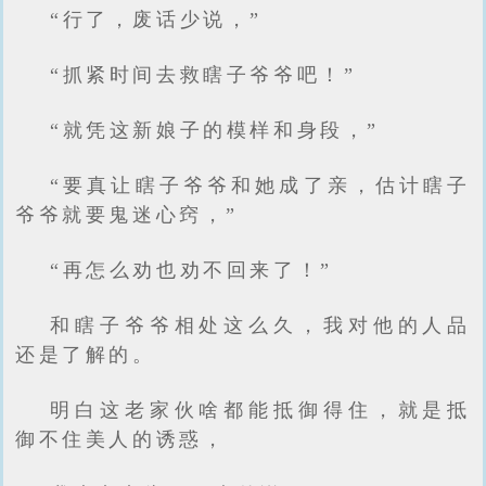
“行了，废话少说，”
“抓紧时间去救瞎子爷爷吧！”
“就凭这新娘子的模样和身段，”
“要真让瞎子爷爷和她成了亲，估计瞎子
爷爷就要鬼迷心窍，”
“再怎么劝也劝不回来了！”
和瞎子爷爷相处这么久，我对他的人品
还是了解的。
明白这老家伙啥都能抵御得住，就是抵
御不住美人的诱惑，