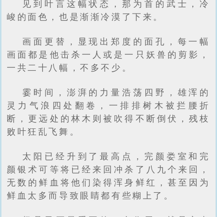
见到叶言这幅状态，那为首的武士，冷
峻的面色，也是渐渐冷漠了下来。
画面更替，显现出郑度的面孔，每一幅
画面都是他击杀一人或是一只妖兽的剪影，
一共二十八幅，不多不少。
霎时间，澎湃的力量浩荡四野，雄浑的
灵力气浪四处翻卷，一排排树木被拦腰折
断，更远处的林木则被吹得不断倒伏，残枝
败叶狂乱飞舞。
太阳已经升到了最高点，完颜娄室和完
颜银术可等将已经来回冲杀了八九个来回，
无数的鲜血将他们染得浑身鲜红，甚至因为
鲜血太多而导致眼睛都有些糊上了。