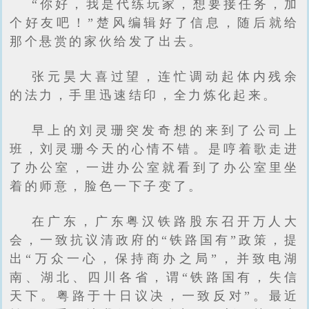
“你好，我是代练玩家，想要接任务，加
个好友吧！”楚风编辑好了信息，随后就给
那个悬赏的家伙给发了出去。
张元昊大喜过望，连忙调动起体内残余
的法力，手里迅速结印，全力炼化起来。
早上的刘灵珊突发奇想的来到了公司上
班，刘灵珊今天的心情不错。是哼着歌走进
了办公室，一进办公室就看到了办公室里坐
着的师意，脸色一下子变了。
在广东，广东粤汉铁路股东召开万人大
会，一致抗议清政府的“铁路国有”政策，提
出“万众一心，保持商办之局”，并致电湖
南、湖北、四川各省，谓“铁路国有，失信
天下。粤路于十日议决，一致反对”。最近