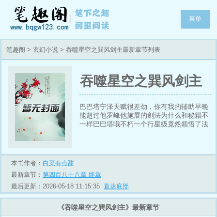
菜单
笔趣阁
>
玄幻小说
> 吞噬星空之巽风剑主最新章节列表
吞噬星空之巽风剑主
巴巴塔宁泽天赋很差劲，你有我的辅助早晚
能超过他罗峰他施展的剑法为什么和秘籍不
一样巴巴塔哦不朽一个行星级竟然领悟了法
则我们不要管什么宁泽，你的机会来了，只
要夺舍了这头金角巨兽，你绝对能超过他罗
峰你骗我宁哥为什么不用夺舍就有分身巴巴
塔你有三个分身，你的更强宇宙天才战决
本书作者：
白菜有点甜
赛。宁泽伯兰，我只出一剑，这一招我从未
最新章节：
第四百八十八章 终章
使用过，若你接得住，我认输剑光闪过，时
空断绝看着倒下的
最后更新：2026-05-18 11:15:35
直达底部
《吞噬星空之巽风剑主》最新章节