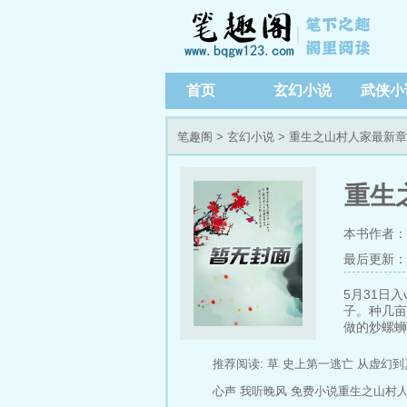
首页
玄幻小说
武侠小
笔趣阁
>
玄幻小说
> 重生之山村人家最新
重生
本书作者：
最后更新：202
5月31日
子。种几亩
做的炒螺蛳
起，寂静的
收藏哦中医
推荐阅读:
草
史上第一逃亡
从虚幻到
心声
我听晚风
免费小说重生之山村