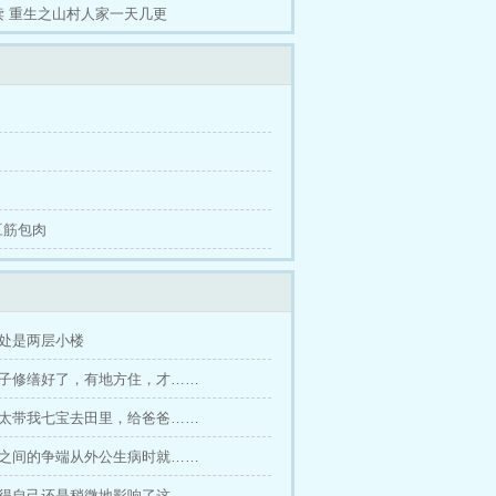
读
重生之山村人家一天几更
 豆筋包肉
山处是两层小楼
房子修缮好了，有地方住，才……
太太带我七宝去田里，给爸爸……
们之间的争端从外公生病时就……
觉得自己还是稍微地影响了这……