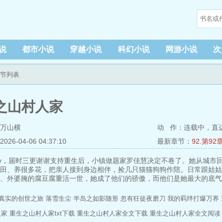
说
都市小说
穿越小说
科幻小说
网游小说
次
章节列表
之山村人家
万山横
动 作：连载中，
直
6-04-06 04:37:10
最新章节：
92.第92
入v，届时三更谢谢支持重生后，小镇做题家罗佳慧决定不卷了。她从城市
田、养很多花，把亲人接到身边相伴，捡几只猫猫狗狗作陪。日常跟姑姑
、外婆腌的腐豆腐重活一世，她成了他们的骄傲，而他们是她最大的底气
小山村也被一点点改变了。家长里短种田文，现实向。每晚1800更新预
学生叶春箩正备考研究生，突然穿到修仙世界，成为某导师座下一
真实的创世之旅
落雪生尘
半岛之如影随形
忽有狂徒夜磨刀
我的羁绊打爆万界
人家
重生之山村人家txt下载
重生之山村人家全文下载
重生之山村人家全文阅读