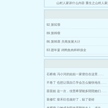
山村人家讲什么内容
重生之山村人家
92.第92章
89.第89章
86.第86章 共商发展大计
83.团年宴 鸡鸭鱼肉样样俱全
石桥南 冯小河的姑姑一家便住在这里……
不卷了 也想让我自己学会怎么愉快地生……
苗苗姐 这一次，佳慧希望能多陪陪她们……
装修忙 柴禾灶也做好了，贴了瓷砖
木槿墙 让她成为阳光开朗的大人，才比……