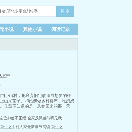
搜 索
元小说
其他小说
阅读记录
达底部
章
回到小山村，把废弃旧宅改造成想要的样
上山采菌子、和姑爹做乡村宴席，吃奶奶
。佳慧不知道的是，从她回来的那一天
收文在修仙界读研，有兴趣的小伙伴点个
这位御使不正经
全家反派都能听见我
重生之山村人家最新章节阅读
重生之