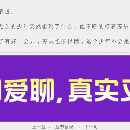
苏辰道。
无奈的少年突然想到了什么，他不断的盯着苏辰
看了有好一会儿，苏辰也瘆得慌，这个少年不会
上一章
←
章节目录
→
下一页