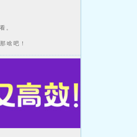
看。
是那啥吧！