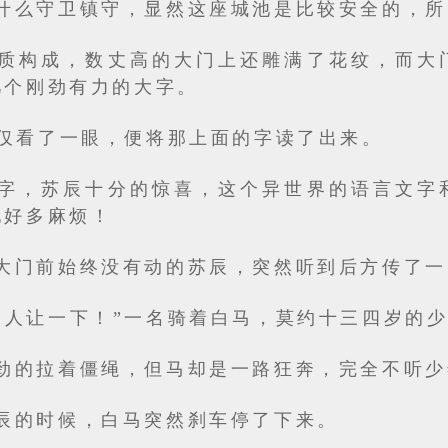
什么守卫镇守，显然这座城池是比较安全的，所
质构成，数丈高的大门上还雕满了花纹，而大
几个刚劲有力的大字。
辰仅看了一眼，便将那上面的字读了出来。
字，苏辰十分的惊喜，这个异世界的语言文字
他好多麻烦！
大门前始终没有动的苏辰，突然听到后方传了一
的人让一下！”一名骑着白马，莫约十三四岁的
劲的拉着僵绳，但马却是一路狂奔，完全不听少
辰的时候，白马突然刹车停了下来。