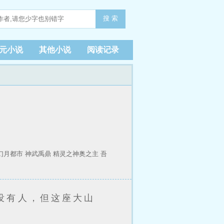
搜 索
元小说
其他小说
阅读记录
幻月都市
神武禹鼎
精灵之神奥之主
吾
没有人，但这座大山