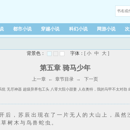
说
都市小说
穿越小说
科幻小说
网游小说
次
背景色：
字体：
[
小
中
大
]
第五章 骑马少年
上一章
←
章节目录
→
下一页
系统
无尽神器
超级异界包工头
八零大院小甜妻
人在奥特，我的马甲不太对劲
开后，苏辰出现在了一片无人的大山上，虽然
花草树木与鸟兽蛇虫。