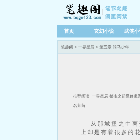
首页
玄幻小说
武侠小
笔趣阁
>
一界星辰
> 第五章 骑马少年
推荐阅读:
一界星辰
都市之超级修道
名莱茵
从那城堡之中离
上却是有着很多的