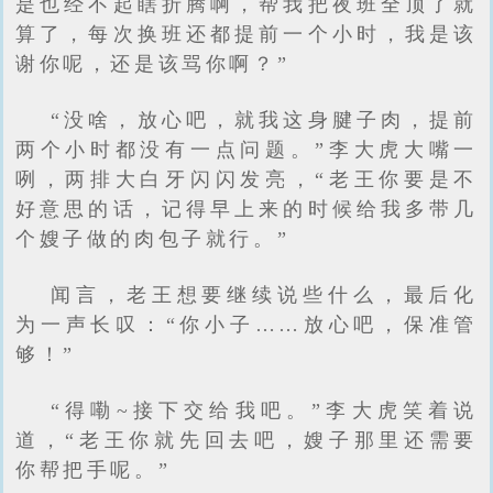
是也经不起瞎折腾啊，帮我把夜班全顶了就
算了，每次换班还都提前一个小时，我是该
谢你呢，还是该骂你啊？”
“没啥，放心吧，就我这身腱子肉，提前
两个小时都没有一点问题。”李大虎大嘴一
咧，两排大白牙闪闪发亮，“老王你要是不
好意思的话，记得早上来的时候给我多带几
个嫂子做的肉包子就行。”
闻言，老王想要继续说些什么，最后化
为一声长叹：“你小子……放心吧，保准管
够！”
“得嘞~接下交给我吧。”李大虎笑着说
道，“老王你就先回去吧，嫂子那里还需要
你帮把手呢。”