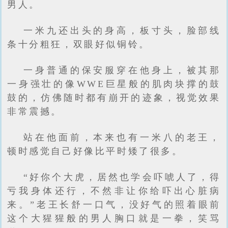
男人。
一米九还出头的身高，板寸头，脸部线
条十分粗狂，双眼好似铜铃。
一身普通的保安服穿在他身上，被其那
一身强壮的像WWE巨星般的肌肉块撑的鼓
鼓的，仿佛随时都有崩开的迹象，视觉效果
非常震撼。
站在他面前，本来也有一米八的老王，
顿时感觉自己好像比平时矮了很多。
“好你个大虎，居然也学会吓唬人了，得
亏我身体还行，不然非让你给吓出心脏病
来。”老王长舒一口气，没好气的照着眼前
这个大猩猩般的男人胸口就是一拳，笑骂