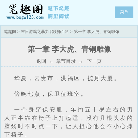
菜单
笔趣阁
>
末日游戏之暴力召唤师百科
> 第一章 李大虎、青铜雕像
第一章 李大虎、青铜雕像
返回
←
章节目录
→
下一页
华夏，云贵市，洪福区，揽月大厦。
傍晚七点，保卫值班室。
一个身穿保安服，年约五十岁左右的男
人正半靠在椅子上打瞌睡，没有几根头发的
脑袋时不时点一下，让人担心他会不小心摔
下椅子。