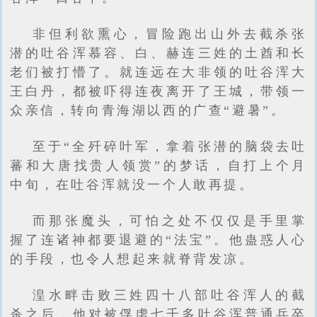
非但利欲熏心，冒险跑出山外去截杀张
潜的吐谷浑慕容、白、赫连三姓的土酋和长
老们被打懵了。就连远在大非领的吐谷浑大
王白丹，都被吓得连夜离开了王城，带领一
众亲信，转向青海湖以西的广查“避暑”。
至于“全歼碎叶军，拿着张潜的脑袋去吐
蕃和大唐找贵人领赏”的梦话，自打上个月
中旬，在吐谷浑就没一个人敢再提。
而那张魔头，可怕之处不仅仅是手里掌
握了连诸神都要退避的“法宝”。他蛊惑人心
的手段，也令人想起来就脊背发凉。
湟水畔击败三姓四十八部吐谷浑人的截
杀之后，他对被俘虏七千多吐谷浑普通兵卒