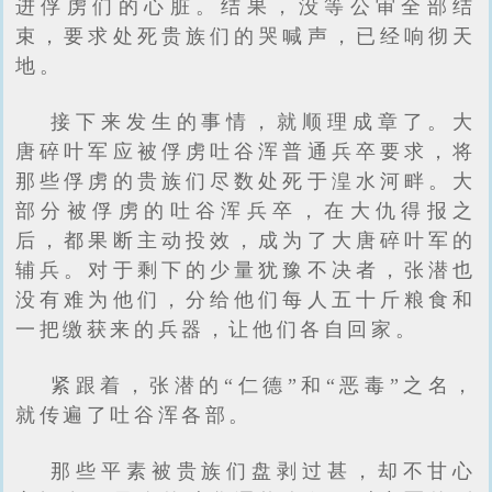
进俘虏们的心脏。结果，没等公审全部结
束，要求处死贵族们的哭喊声，已经响彻天
地。
接下来发生的事情，就顺理成章了。大
唐碎叶军应被俘虏吐谷浑普通兵卒要求，将
那些俘虏的贵族们尽数处死于湟水河畔。大
部分被俘虏的吐谷浑兵卒，在大仇得报之
后，都果断主动投效，成为了大唐碎叶军的
辅兵。对于剩下的少量犹豫不决者，张潜也
没有难为他们，分给他们每人五十斤粮食和
一把缴获来的兵器，让他们各自回家。
紧跟着，张潜的“仁德”和“恶毒”之名，
就传遍了吐谷浑各部。
那些平素被贵族们盘剥过甚，却不甘心