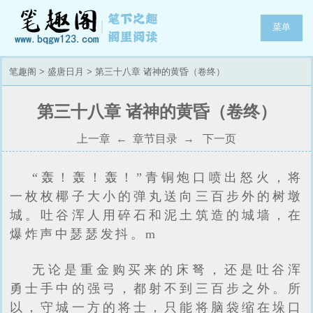
菜单
笔趣阁
>
盛唐日月
> 第三十八章 诸神的黄昏（卷终）
第三十八章 诸神的黄昏（卷终）
上一章
←
章节目录
→
下一页
“轰！轰！轰！”青铜炮口喷出怒火，将
一枚枚椰子大小的弹丸送向三百步外的树墩
城。吐谷浑人用碎石和泥土筑造的城墙，在
爆炸声中瑟瑟发抖。m
无论是重金购买来的床弩，还是吐谷浑
勇士手中的强弓，都射不到三百步之外。所
以，守城一方的将士，只能将脑袋缩在垛口