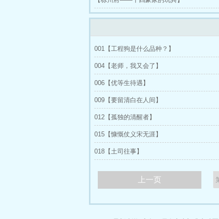
001【工程狗是什么品种？】
004【老师，我又会了】
006【优等生待遇】
009【要留清白在人间】
012【孤独的清醒者】
015【慷慨仗义宋无涯】
018【土司往事】
上一页