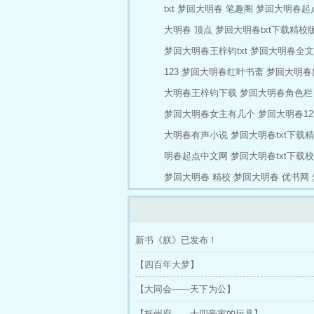
txt
梦回大明春 笔趣阁
梦回大明春起
大明春 顶点
梦回大明春txt下载精校
梦回大明春王梓钧txt
梦回大明春全文
123
梦回大明春红叶书斋
梦回大明春
大明春王梓钧下载
梦回大明春角色栏
梦回大明春女主有几个
梦回大明春12
大明春有声小说
梦回大明春txt下载
明春起点中文网
梦回大明春txt下载
梦回大明春 精校
梦回大明春 优书网
新书《朕》已发布！
【四百年大梦】
【大同会——天下为公】
【栎州府——十四豪家的玩具】