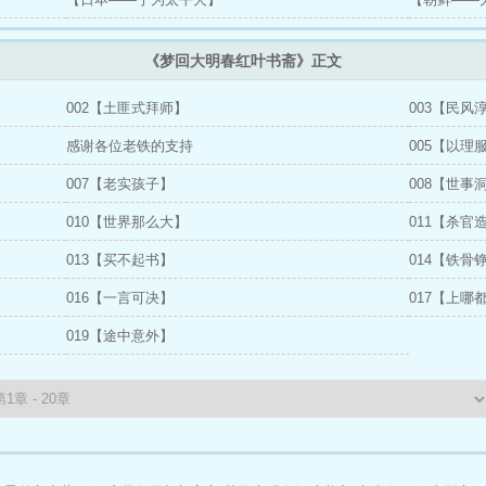
《梦回大明春红叶书斋》正文
002【土匪式拜师】
003【民风
感谢各位老铁的支持
005【以理
007【老实孩子】
008【世
010【世界那么大】
011【杀官
013【买不起书】
014【铁骨
016【一言可决】
017【上哪
019【途中意外】