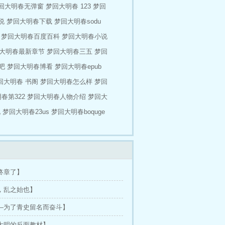
回大明春无弹窗
梦回大明春 123
梦回
说
梦回大明春下载
梦回大明春sodu
梦回大明春百度百科
梦回大明春小说
大明春最新章节
梦回大明春三五
梦回
吧
梦回大明春博看
梦回大明春epub
回大明春 书阁
梦回大明春怎么样
梦回
春第322
梦回大明春人物介绍
梦回大
说
梦回大明春23us
梦回大明春boquge
终章了】
，乱之始也】
—为了青史留名而奋斗】
大明的反面教材】