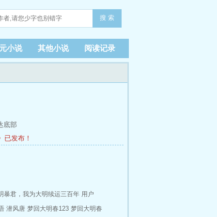
搜 索
元小说
其他小说
阅读记录
达底部
》已发布！
明暴君，我为大明续运三百年
用户
语
潜风唐
梦回大明春123
梦回大明春