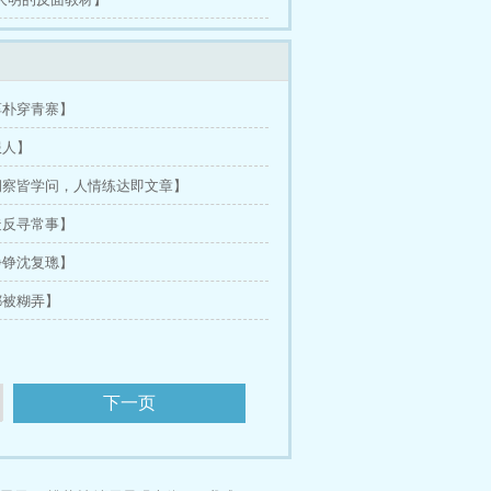
淳朴穿青寨】
服人】
事洞察皆学问，人情练达即文章】
造反寻常事】
铮铮沈复璁】
都被糊弄】
下一页