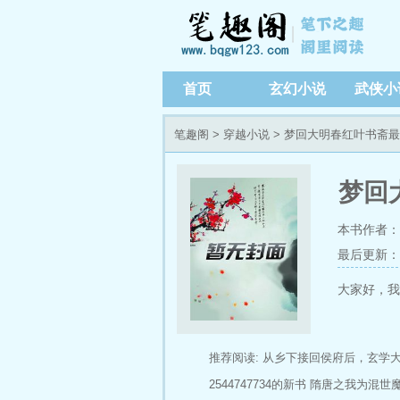
首页
玄幻小说
武侠小
笔趣阁
>
穿越小说
> 梦回大明春红叶书斋
梦回
本书作者：
最后更新：202
大家好，我
推荐阅读:
从乡下接回侯府后，玄学
2544747734的新书
隋唐之我为混世