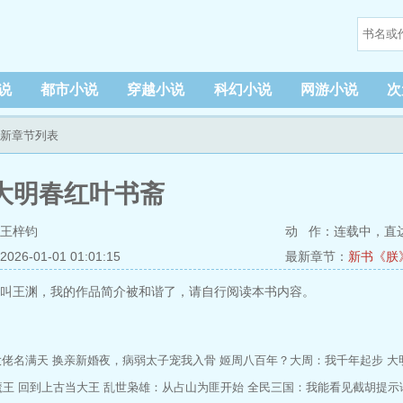
说
都市小说
穿越小说
科幻小说
网游小说
次
最新章节列表
大明春红叶书斋
王梓钧
动 作：连载中，
直
6-01-01 01:01:15
最新章节：
新书《朕
叫王渊，我的作品简介被和谐了，请自行阅读本书内容。
大佬名满天
换亲新婚夜，病弱太子宠我入骨
姬周八百年？大周：我千年起步
大
魔王
回到上古当大王
乱世枭雄：从占山为匪开始
全民三国：我能看见截胡提示