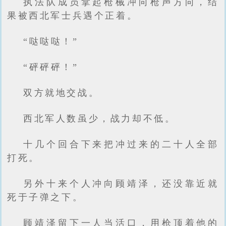
执法队成员拿起枪械冲向枪声方向，结
果被西北军士兵遇个正着。
“哒哒哒！”
“砰砰砰！”
双方就地交战。
西北军人数虽少，战力却不低。
十几个回合下来把冲过来的二十人全部
打死。
另外十来个人冲向顾靖泽，还没靠近就
死于子弹之下。
顾靖泽留下一人当活口，用枪顶着他的