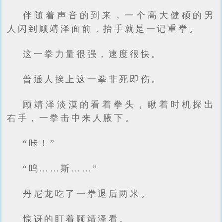
伴随着声音的到来，一个高大健硕的男
人闪到顾靖泽面前，抬手就是一记重拳。
这一拳力量很强，速度很快。
普通人挨上这一拳非死即伤。
顾靖泽淡漠的看着拳头，瞅着时机探出
右手，一拳击中来人腋下。
“咔！”
“呜……斯……”
丹尼龙吃了一拳退后两米。
惊讶的盯着顾靖泽看。