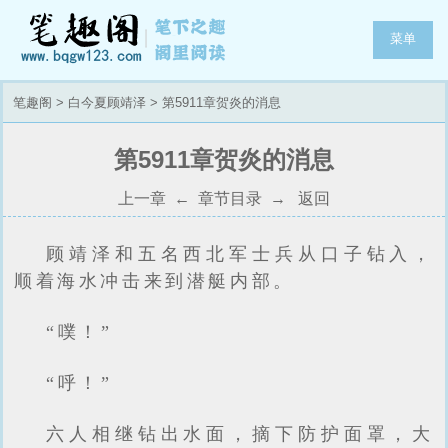
菜单
笔趣阁
>
白今夏顾靖泽
> 第5911章贺炎的消息
第5911章贺炎的消息
上一章
←
章节目录
→
返回
顾靖泽和五名西北军士兵从口子钻入，
顺着海水冲击来到潜艇内部。
“噗！”
“呼！”
六人相继钻出水面，摘下防护面罩，大