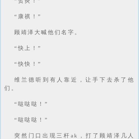
“贺炎！”
“康祺！”
顾靖泽大喊他们名字。
“快上！”
“快快！”
维兰德听到有人靠近，让手下去杀了他
们。
“哒哒哒！”
“哒哒哒！”
突然门口出现三杆ak，打了顾靖泽几人