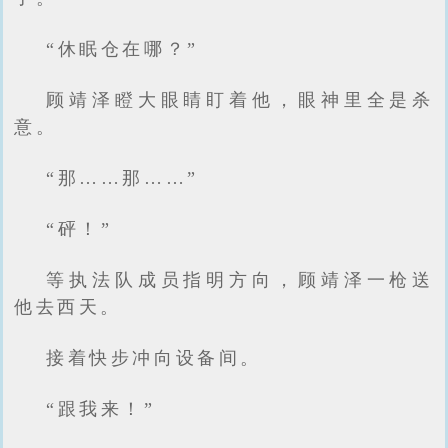
“休眠仓在哪？”
顾靖泽瞪大眼睛盯着他，眼神里全是杀
意。
“那……那……”
“砰！”
等执法队成员指明方向，顾靖泽一枪送
他去西天。
接着快步冲向设备间。
“跟我来！”