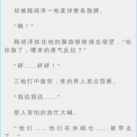
却被顾靖泽一枪废掉整条胳膊。
“啊！”
顾靖泽抓住他的脑袋狠狠撞击墙壁，“给
你脸了，哪来的勇气反抗？”
“砰……砰砰！”
三枪打中腹部，疼的男人差点昏厥。
“我说我说……”
那人害怕的急忙大喊。
“他们……他们在休眠仓……被带走
了。”