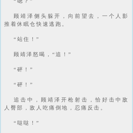
“嗯？”
顾靖泽侧头躲开，向前望去，一个人影
推着休眠仓快速逃跑。
“站住！”
顾靖泽怒喝，“追！”
“砰！”
“砰！”
追击中，顾靖泽开枪射击，恰好击中敌
人臀部，敌人吃痛倒地，忍痛反击。
“哒哒！”