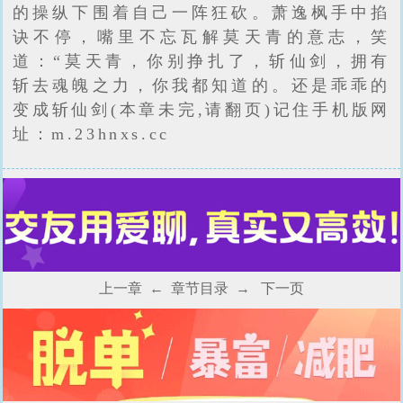
的操纵下围着自己一阵狂砍。萧逸枫手中掐
诀不停，嘴里不忘瓦解莫天青的意志，笑
道：“莫天青，你别挣扎了，斩仙剑，拥有
斩去魂魄之力，你我都知道的。还是乖乖的
变成斩仙剑(本章未完,请翻页)记住手机版网
址：m.23hnxs.cc
上一章
←
章节目录
→
下一页