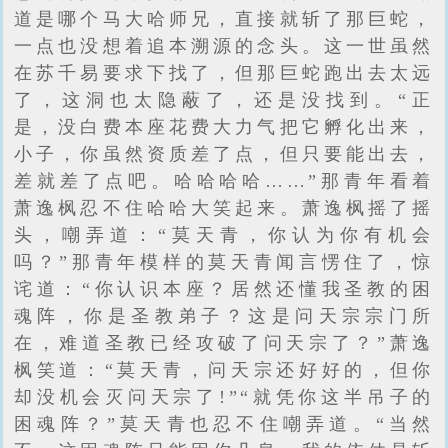
道是哪个马大哈师兄，直接就斩了那巨蛇，
一点也没想着追本溯源的念头。这一世虽然
在苏千易要求下找了，但那巨蛇跑出去太远
了，这洞也太隐蔽了，还是没找到。“正
是，没白费本座花费大力气把它孵化出来，
小子，你虽然资质差了点，但只要能出去，
差就差了点吧。哈哈哈哈……”那青年看着
萧逸枫忍不住哈哈大笑起来。萧逸枫摇了摇
头，嘲弄道：“莫天青，你认为你有机会
吗？”那青年模样的莫天青闻言愣住了，惊
诧道：“你认识本座？居然还懂我圣教的困
魂阵，你是圣教弟子？这是问天宗宗门所
在，难道圣教已经攻破了问天宗了？”萧逸
枫笑道：“莫天青，问天宗还好好的，但你
却没机会灭问天宗了!”“就凭你这半吊子的
困魂阵？”莫天青也忍不住嘲弄道。“当然