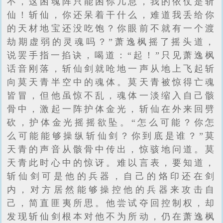
不，这困魂阵只能困你几息，我的依仗是斩
仙！斩仙，你还呆着干什么，难道我丢给你
的天材地宝还没吃饱？你眼前不就有一个渡
劫期虚弱的灵魂吗？”萧逸枫摇了摇头道，
说罢手指一掐诀，喝道：“起！”只见萧逸枫
话音刚落，斩仙剑就呛地一声从地上飞起斩
向莫天青半空中的魂体。莫天青被惊得亡魂
皆冒，但他虽惊不乱，魂体一淡缩入自己骸
骨中，激起一阵护体金光，斩仙在外来回劈
砍，护体金光摇摇欲坠。“怎么可能？你怎
么可能能够操纵斩仙剑？你到底是谁？”莫
天青的声音从骸骨中传出，惊骇地问道。莫
天青此时心中的惊讶。难以言表，要知道，
斩仙剑可是他的兵器，自己的烙印还在剑
内，对方居然能够操控他的兵器来攻击自
己，简直匪夷所思。他尝试夺回控制权，却
发现斩仙剑根本对他不为所动，仍在萧逸枫