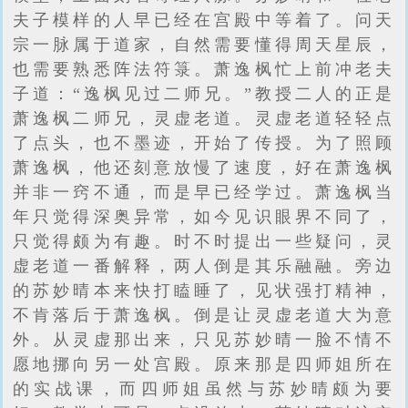
夫子模样的人早已经在宫殿中等着了。问天
宗一脉属于道家，自然需要懂得周天星辰，
也需要熟悉阵法符箓。萧逸枫忙上前冲老夫
子道：“逸枫见过二师兄。”教授二人的正是
萧逸枫二师兄，灵虚老道。灵虚老道轻轻点
了点头，也不墨迹，开始了传授。为了照顾
萧逸枫，他还刻意放慢了速度，好在萧逸枫
并非一窍不通，而是早已经学过。萧逸枫当
年只觉得深奥异常，如今见识眼界不同了，
只觉得颇为有趣。时不时提出一些疑问，灵
虚老道一番解释，两人倒是其乐融融。旁边
的苏妙晴本来快打瞌睡了，见状强打精神，
不肯落后于萧逸枫。倒是让灵虚老道大为意
外。从灵虚那出来，只见苏妙晴一脸不情不
愿地挪向另一处宫殿。原来那是四师姐所在
的实战课，而四师姐虽然与苏妙晴颇为要