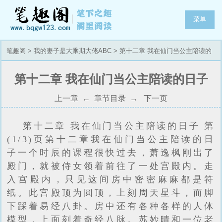
菜单
笔趣阁
>
我的妻子是大乘期大佬ABC
> 第十二章 我在仙门当公主陪读的
日子
第十二章 我在仙门当公主陪读的日子
上一章
←
章节目录
→
下一页
第十二章 我在仙门当公主陪读的日子 第
(1/3)页第十二章我在仙门当公主陪读的日
子一个时辰的课程很快过去，萧逸枫刚出了
殿门，就被侍女领着前往了一处宫殿内。走
入宫殿内，只见这间房中密密麻麻都是符
纸。此宫殿顶为圆顶，上刻周天星斗，而脚
下踩着易经八卦。房中还有各种各样的人体
模型，上面刻着奇经八脉。苏妙晴和一位老