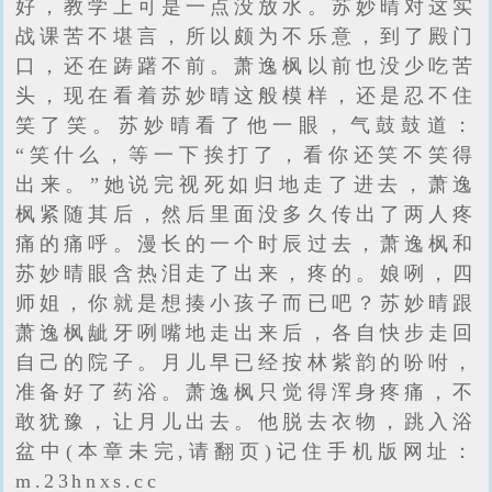
好，教学上可是一点没放水。苏妙晴对这实
战课苦不堪言，所以颇为不乐意，到了殿门
口，还在踌躇不前。萧逸枫以前也没少吃苦
头，现在看着苏妙晴这般模样，还是忍不住
笑了笑。苏妙晴看了他一眼，气鼓鼓道：
“笑什么，等一下挨打了，看你还笑不笑得
出来。”她说完视死如归地走了进去，萧逸
枫紧随其后，然后里面没多久传出了两人疼
痛的痛呼。漫长的一个时辰过去，萧逸枫和
苏妙晴眼含热泪走了出来，疼的。娘咧，四
师姐，你就是想揍小孩子而已吧？苏妙晴跟
萧逸枫龇牙咧嘴地走出来后，各自快步走回
自己的院子。月儿早已经按林紫韵的吩咐，
准备好了药浴。萧逸枫只觉得浑身疼痛，不
敢犹豫，让月儿出去。他脱去衣物，跳入浴
盆中(本章未完,请翻页)记住手机版网址：
m.23hnxs.cc